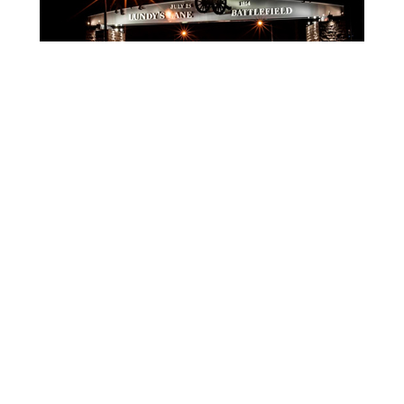
Hôtels de Lundy’s Lane
NIAGARA FALLS
AMENITIES
Hotels