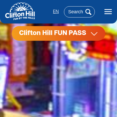
Aller
au
Rechercher
contenu
EN
principal
Clifton Hill FUN PASS