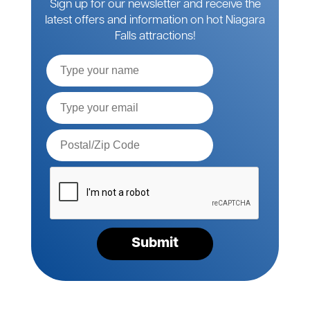
Sign up for our newsletter and receive the
latest offers and information on hot Niagara
Falls attractions!
Full
Name
Email*
Postal
Code*
Please
verify
your
request*
Submit