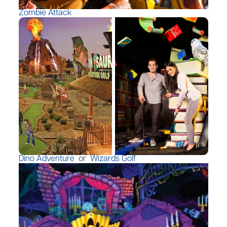
Zombie Attack
Dino Adventure
or
Wizards Golf