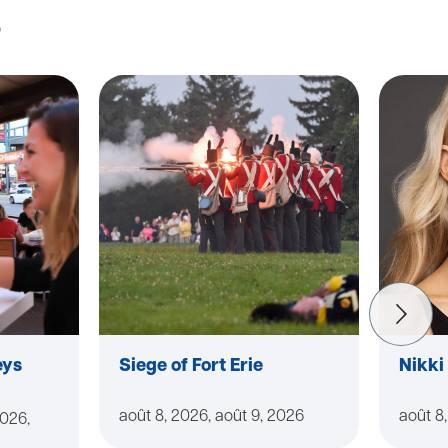
s
eys
Siege of Fort Erie
Nikki
août 8, 2026, août 9, 2026
août 8
2026,