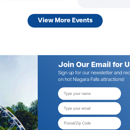
View More Events
Join Our Email for 
Sign up for our newsletter and rec
on hot Niagara Falls attractions!
Full
Name
Email*
Postal
Code*