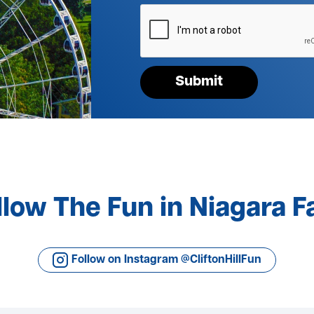
Please
verify
your
request*
Submit
llow The Fun in Niagara Fa
Follow on Instagram @CliftonHillFun