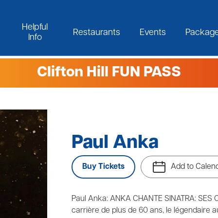
Helpful
Restaurants
Events
Packag
Info
Clifton Hill FUN PASS
Paul Anka
Buy Tickets
Add to Calen
Paul Anka: ANKA CHANTE SINATRA: SES
carrière de plus de 60 ans, le légendaire